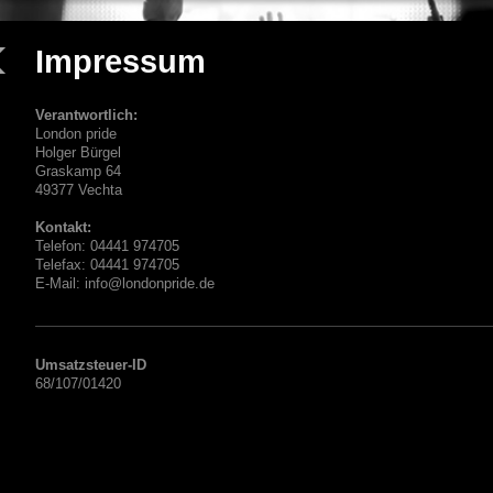
Impressum
Verantwortlich:
London pride
Holger
Bürgel
Graskamp
64
49377
Vechta
Kontakt:
Telefon:
04441 974705
Telefax:
04441 974705
E-Mail:
info@londonpride.de
Umsatzsteuer-ID
68/107/01420