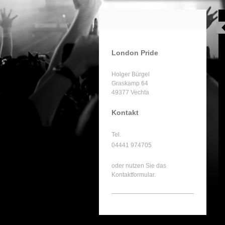
London Pride
Holger
Bürgel
Graskamp
64
49377
Vechta
Kontakt
Tel.
04441 974705
oder nutzen Sie das
Kontaktformular.